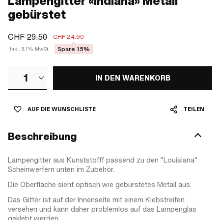
Lampengitter «Indiana» Metall
gebürstet
CHF 29.50
CHF 24.90
Spare 15%
Inkl. 8.1% MwSt.
1
IN DEN WARENKORB
AUF DIE WUNSCHLISTE
TEILEN
Beschreibung
Lampengitter aus Kunststofff passend zu den "Louisiana"
Scheinwerfern unten im Zubehör.
Die Oberfläche sieht optisch wie gebürstetes Metall aus.
Das Gitter ist auf der Innenseite mit einem Klebstreifen
versehen und kann daher problemlos auf das Lampenglas
geklebt werden.