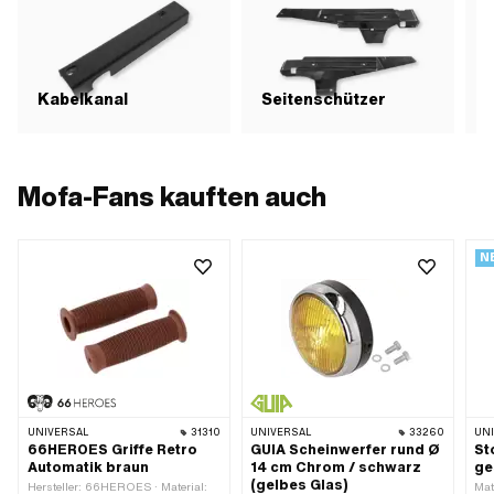
Kabelkanal
Seitenschützer
T
Mofa-Fans kauften auch
N
UNIVERSAL
31310
UNIVERSAL
33260
UN
66HEROES Griffe Retro
GUIA Scheinwerfer rund Ø
St
Automatik braun
14 cm Chrom / schwarz
ge
(gelbes Glas)
Hersteller: 66HEROES · Material:
Mat