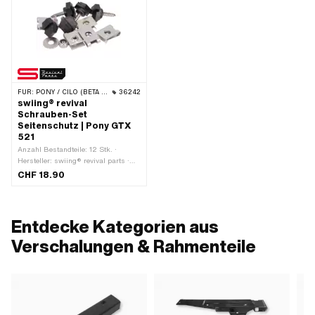
FÜR:
PONY / CILO (BETA 521 & 512)
36242
swiing® revival
Schrauben-Set
Seitenschutz | Pony GTX
521
Anzahl Bestandteile: 12 Stk. ·
Hersteller: swiing® revival parts ·
Material: Chromstahl
CHF 18.90
(umgangssprachlich bekannt als
Nirosta) · Material: Stahl ·
Oberfläche: rostfrei · Oberfläche:
verzinkt (blau) · Antrieb:
Entdecke Kategorien aus
Aussensechskant · Antrieb: Schlitz ·
Pony OEM-Nr.: P0420 · Pony OEM-
Verschalungen & Rahmenteile
Nr.: P0422