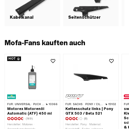
Kabelkanal
Seitenschützer
T
Mofa-Fans kauften auch
HOT
FÜR:
UNIVERSAL · PUCH · SACHS · TOMOS · BYE BIKE
10366
FÜR:
SACHS · PONY / CILO (BETA 521 & 512)
15102
FÜR
Motorex Motorenöl
Kettenschutz links | Pony
sw
Automatic (ATF) 450 ml
GTX 503 / Beta 521
Kl
Sc
(149)
(8)
sc
Hersteller: Motorex ·
Hersteller: Pony · Material:
& 
Anwendungsbereich:
Kunststoff · Farbe: schwarz