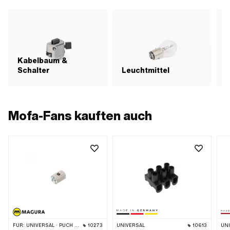
Kabelbaum &
Schalter
Leuchtmittel
R
Mofa-Fans kauften auch
FÜR:
UNIVERSAL · PUCH · SACHS · PONY / CILO (BETA 521 & 512) · PIAGGIO · ZÜNDAPP BELMONDO · TOMOS
10273
UNIVERSAL
10613
UN