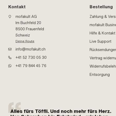
Kontakt
Bestellung
mofakult AG
Zahlung & Ver
Im Buchfeld 20
mofakult Busin
8500 Frauenfeld
Hilfe & Kontakt
Schweiz
Live Support
Deine Route
info@mofakult.ch
Rücksendunge
+41 52 730 05 30
Vertrag widerr
+41 79 844 45 76
Widerrufsbele
Entsorgung
Alles fürs Töffli. Und noch mehr fürs Herz.