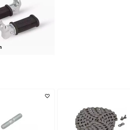
t (nach Material): 26 Nm ·
: Chemie
n