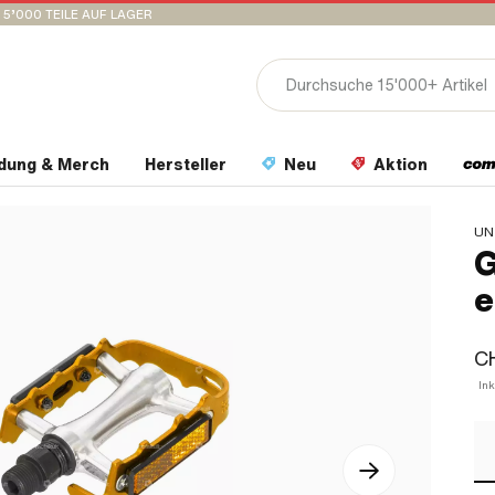
15’000 TEILE AUF LAGER
idung & Merch
Hersteller
Neu
Aktion
UN
G
e
CH
Ink