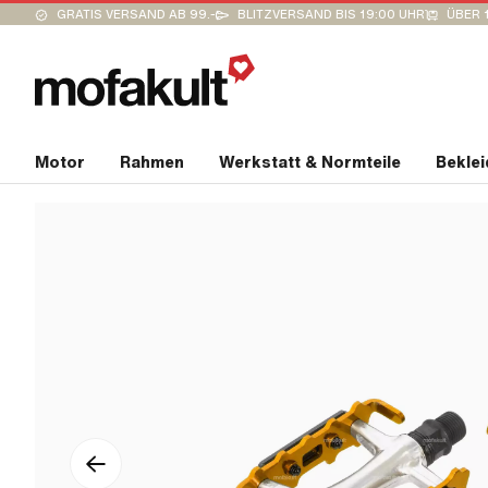
GRATIS VERSAND AB 99.-
BLITZVERSAND BIS 19:00 UHR
ÜBER 
Motor
Rahmen
Werkstatt & Normteile
Bekle