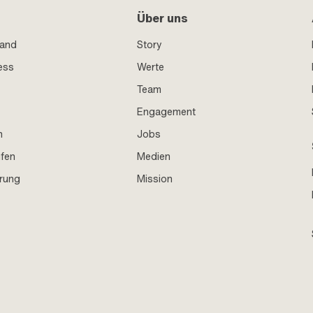
Über uns
sand
Story
ess
Werte
Team
Engagement
n
Jobs
ufen
Medien
hrung
Mission