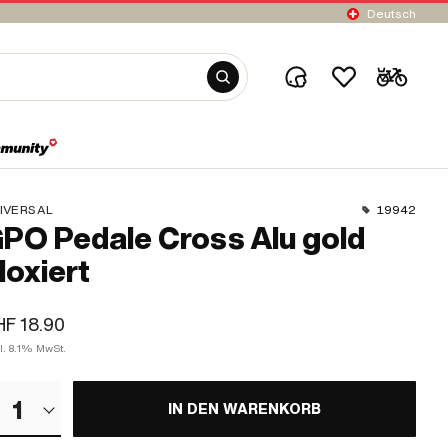
Deutsch
IVERSAL
19942
PO Pedale Cross Alu gold
loxiert
F 18.90
l. 8.1% MwSt.
1
IN DEN WARENKORB