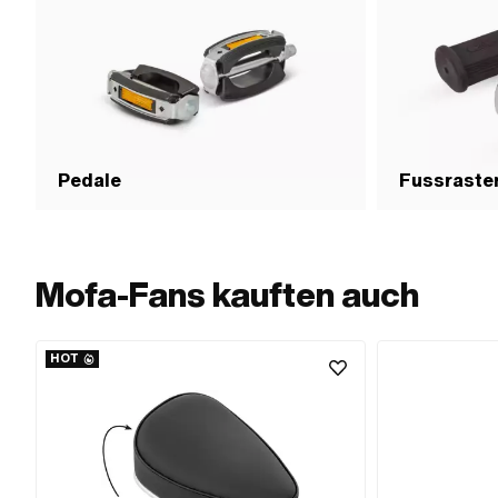
Nm · Losbrechmomen
Anwendungsbereich
Pedale
Fussraste
Mofa-Fans kauften auch
HOT