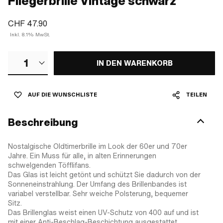
Fliegerbrille Vintage schwarz
CHF 47.90
Inkl. 8.1% MwSt.
1
IN DEN WARENKORB
AUF DIE WUNSCHLISTE
TEILEN
Beschreibung
Nostalgische Oldtimerbrille im Look der 60er und 70er
Jahre. Ein Muss für alle, in alten Erinnerungen
schwelgenden Töfflifans.
Das Glas ist leicht getönt und schützt Sie dadurch von der
Sonneneinstrahlung. Der Umfang des Brillenbandes ist
variabel verstellbar. Sehr weiche Polsterung, bequemer
Sitz.
Das Brillenglas weist einen UV-Schutz von 400 auf und ist
mit einer Anti-Beschlag-Beschichtung ausgestattet.