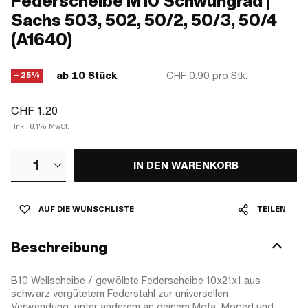
Federscheibe M10 Schwungrad |
Sachs 503, 502, 50/2, 50/3, 50/4
(A1640)
ab 10 Stück
CHF 0.90
pro Stk.
− 25%
CHF 1.20
Inkl. 8.1% MwSt.
1
IN DEN WARENKORB
AUF DIE WUNSCHLISTE
TEILEN
Beschreibung
B10 Wellscheibe / gewölbte Federscheibe 10x21x1 aus
schwarz vergütetem Federstahl zur universellen
Verwendung, unter anderem an deinem Mofa, Moped und