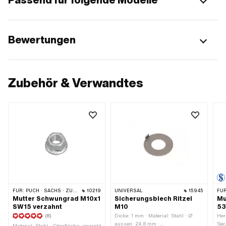
Bewertungen
Zubehör & Verwandtes
FÜR:
PUCH · SACHS · ZÜNDAPP BELMONDO · TOMOS · HERCULES · KREIDLER · ZÜNDAPP
10219
UNIVERSAL
15945
FÜR
Mutter Schwungrad M10x1
Sicherungsblech Ritzel
Mu
SW15 verzahnt
M10
53
(8)
Dicke: 1 mm · Material: Stahl · Ø
Her
aussen: 24.8 mm ·
Sec
Material: Stahl · Oberfläche: verzinkt