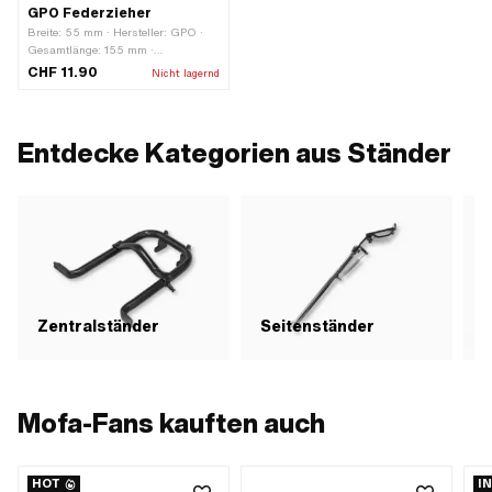
GPO Federzieher
Breite: 55 mm · Hersteller: GPO ·
Gesamtlänge: 155 mm ·
Anwendungsbereich:
CHF 11.90
Nicht lagernd
Spezialwerkzeug
Entdecke Kategorien aus Ständer
Zentralständer
Seitenständer
S
Mofa-Fans kauften auch
HOT
I