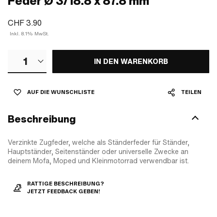
Feder Ø 3/18.8 x 87.8 mm
CHF 3.90
Inkl. 8.1% MwSt.
1
IN DEN WARENKORB
AUF DIE WUNSCHLISTE
TEILEN
Beschreibung
Verzinkte Zugfeder, welche als Ständerfeder für Ständer,
Hauptständer, Seitenständer oder universelle Zwecke an
deinem Mofa, Moped und Kleinmotorrad verwendbar ist.
RATTIGE BESCHREIBUNG?
JETZT FEEDBACK GEBEN!