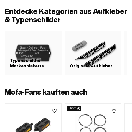
Tra
Entdecke Kategorien aus Aufkleber
& Typenschilder
Typenschild &
Markenplakette
Originale Aufkleber
S
Mofa-Fans kauften auch
HOT