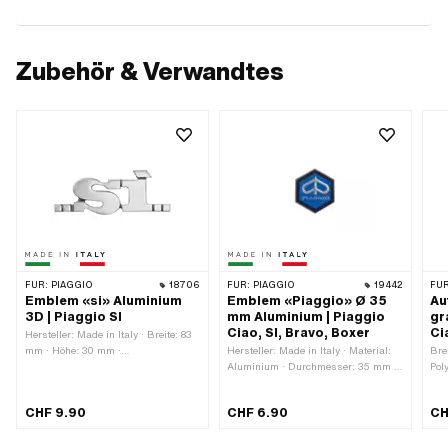
Zubehör & Verwandtes
FÜR:
PIAGGIO
18706
FÜR:
PIAGGIO
19442
FÜR
Emblem «si» Aluminium
Emblem «Piaggio» Ø 35
Au
3D | Piaggio SI
mm Aluminium | Piaggio
gr
Ciao, SI, Bravo, Boxer
Ci
Hersteller: Made in Italy · Breite: 83
mm · Höhe: 30 mm ·
Hersteller: Made in Italy · Material:
Bre
Befestigungsart: Steckverbindung
Aluminium · Durchmesser: 35 mm ·
Pol
geklemmt · Anzahl
Beschaffenheit Rückseite: Klebstoff ·
Ver
Befestigungspunkte: 2 Stk.
Befestigungsart: kleben
Far
CHF 9.90
CHF 6.90
CH
Rüc
Bes
Bes