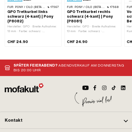
FÜR:
PONY / CILO (BETA 521 & 512)
17567
FÜR:
PONY / CILO (BETA 521 & 512)
17568
FÜR
GPO Tretkurbel links
GPO Tretkurbel rechts
Vo
schwarz (4-kant) | Pony
schwarz (4-kant) | Pony
sc
(P8082)
(P8081)
Be
Hersteller: GPO · Breite Aufnahme:
Hersteller: GPO · Breite Aufnahme:
Her
13 mm · Farbe: schwarz ·
13 mm · Farbe: schwarz ·
Kun
Kurbellänge (Mitte-Mitte): 155 mm ·
Kurbellänge (Mitte-Mitte): 155 mm ·
Oberfläche: lackiert · Kröpfung
Oberfläche: lackiert · Kröpfung
CHF 24.90
CHF 24.90
CH
(Versatz): 34 mm · Gesamtlänge:
(Versatz): 34 mm · Gesamtlänge:
180 mm
180 mm
SPÄTER FEIERABEND?
ABENDVERKAUF AM DONNERSTAG
BIS 20:00 UHR
Kontakt