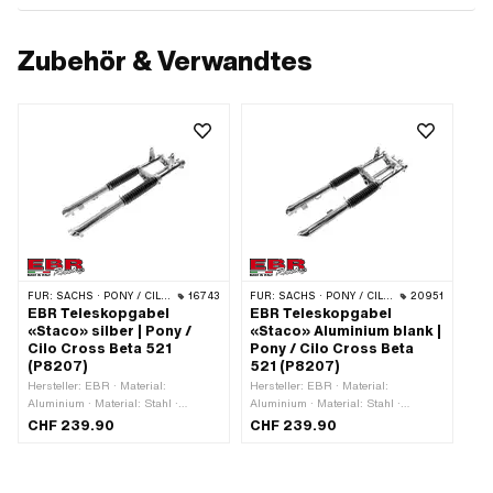
Zubehör & Verwandtes
FÜR:
SACHS · PONY / CILO (BETA 521 & 512)
16743
FÜR:
SACHS · PONY / CILO (BETA 521 & 512)
20951
EBR Teleskopgabel
EBR Teleskopgabel
«Staco» silber | Pony /
«Staco» Aluminium blank |
Cilo Cross Beta 521
Pony / Cilo Cross Beta
(P8207)
521 (P8207)
Hersteller: EBR · Material:
Hersteller: EBR · Material:
Aluminium · Material: Stahl ·
Aluminium · Material: Stahl ·
Oberfläche: lackiert · Oberfläche:
Gewindeart: FG25.4 (1" 24G) ·
CHF 239.90
CHF 239.90
verchromt · Farbe: Chrom · Farbe:
Farbe: schwarz · Farbe: silber ·
silber · Verstellbar: Ja · Ø Holmen:
Verstellbar: Ja · Holmendistanz
28 mm · Holmendistanz (Mitte-
(Mitte-Mitte): 150 mm · Oberfläche:
Mitte): 150 mm · Ø Steuerrohr
verchromt · Ø Steuerrohr aussen: