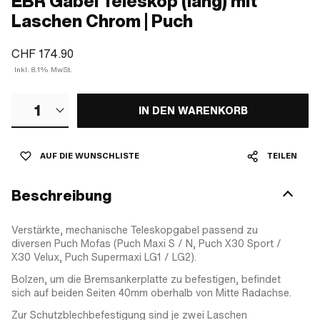
EBR Gabel Teleskop (lang) mit
Laschen Chrom | Puch
CHF 174.90
Inkl. 8.1% MwSt.
1
IN DEN WARENKORB
AUF DIE WUNSCHLISTE
TEILEN
Beschreibung
Verstärkte, mechanische Teleskopgabel passend zu
diversen Puch Mofas (Puch Maxi S / N, Puch X30 Sport /
X30 Velux, Puch Supermaxi LG1 / LG2).
Bolzen, um die Bremsankerplatte zu befestigen, befindet
sich auf beiden Seiten 40mm oberhalb von Mitte Radachse.
Zur Schutzblechbefestigung sind je zwei Laschen