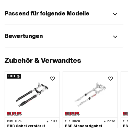
Passend für folgende Modelle
Bewertungen
Zubehör & Verwandtes
HOT
FÜR:
PUCH
10123
FÜR:
PUCH
10520
FÜR
EBR Gabel verstärkt
EBR Standardgabel
EB