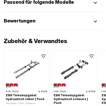
Passend für folgende Modelle
Bewertungen
Zubehör & Verwandtes
FÜR:
PUCH
10518
FÜR:
PUCH
15789
FÜR
EBR Teleskopgabel
EBR Teleskopgabel
EB
hydraulisch silber | Puch
hydraulisch schwarz |
hy
Puch
EX
Hersteller: EBR · Material: