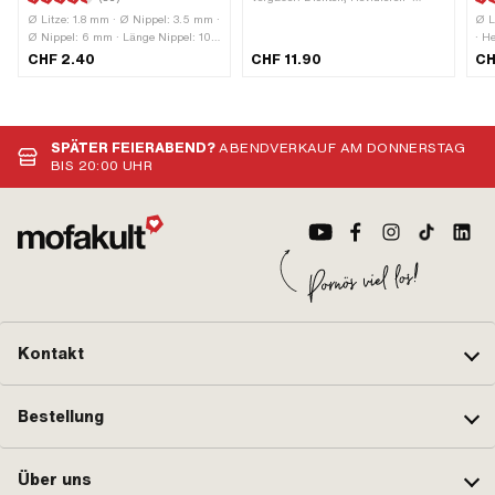
Vergasertyp: PHBG
Ø Litze: 1.8 mm · Ø Nippel: 3.5 mm ·
Ø L
Ø Nippel: 6 mm · Länge Nippel: 10
· H
mm · Hersteller: Made in Germany ·
Anz
CHF 2.40
CHF 11.90
CH
Anzahl Bestandteile: 1 Stk. ·
Mat
Material: Stahl · Oberfläche: verzinkt
(bl
(blau) · Kabellänge: 2200 mm ·
Nip
Nippelform: Birne ·
Anw
Anwendungsbereich: Standard
SPÄTER FEIERABEND?
ABENDVERKAUF AM DONNERSTAG
BIS 20:00 UHR
Kontakt
Bestellung
Über uns