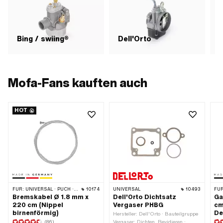
Bing / swiing®
Dell'Orto
Mofa-Fans kauften auch
HOT
FÜR:
UNIVERSAL · PUCH · SACHS · PONY / CILO (BETA 521 & 512) · PIAGGIO · ZÜNDAPP BELMONDO · TOMOS
10174
UNIVERSAL
10493
FÜR
Bremskabel Ø 1.8 mm x
Dell'Orto Dichtsatz
Ga
220 cm (Nippel
Vergaser PHBG
cm
birnenförmig)
De
Hersteller: Dell'Orto · Bauteilgruppe
(86)
Vergaser: Dichten, Revidieren ·