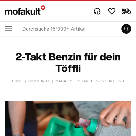
2-Takt Benzin für dein
Töffli
HOME
|
COMMUNITY
|
MAGAZIN
|
2-TAKT BENZIN FÜR DEIN TÖFFLI