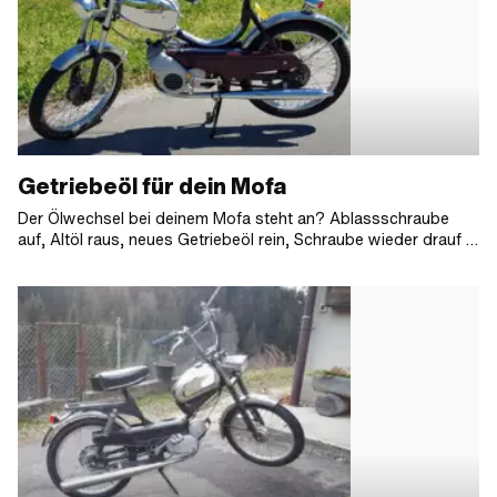
Getriebeöl für dein Mofa
Der Ölwechsel bei deinem Mofa steht an? Ablassschraube
auf, Altöl raus, neues Getriebeöl rein, Schraube wieder drauf –
fertig! Ganz so leicht ist es dann in der Praxis doch nicht.
Sicher, ein Ölwechsel ist kein Hexenwerk und man muss dafür
auch kein Ingenieursstudium absolviert haben. Aber es gibt
doch ein paar Dinge beim Ölwechsel zu beachten. Die Wahl
des richtigen Öls zum Beispiel. In diesem Artikel bekommst du
einige Tipps, um den passenden Schmierstoff für dein Töffli zu
finden.