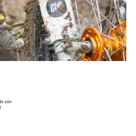
ah von
t