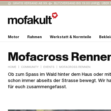
GRATIS VERSAND AB 99.-
BLITZVERSAND BIS 19:00 UHR
ÜBER 
Motor
Rahmen
Werkstatt & Normteile
Bekle
Mofacross Renne
|
|
|
HOME
COMMUNITY
EVENTS
MOFACROSS RENNEN
Ob zum Spass im Wald hinter dem Haus oder mit 
schon immer abseits der Strasse bewegt. Wir ha
für euch zusammengefasst.