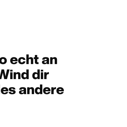
so echt an
Wind dir
les andere