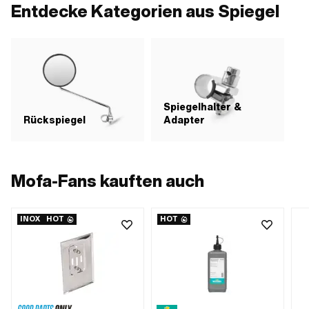
Gewindegrösse: M8
Entdecke Kategorien aus Spiegel
Spiegelhalter &
Rückspiegel
Adapter
Mofa-Fans kauften auch
INOX
HOT
HOT