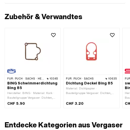
Zubehör & Verwandtes
FÜR:
PUCH · SACHS · HERCULES · KTM · BATAVUS
10345
FÜR:
PUCH · SACHS
10635
FÜR
BING Schwimmerdichtung
Dichtung Deckel Bing 85
sw
Bing 85
Bi
Material: Dichtpapier ·
Hersteller: BING · Material: Kork ·
Bauteilgruppe Vergaser: Dichten,
Her
Bauteilgruppe Vergaser: Dichten,
Revidieren · Vergasertyp: 85
Bau
Revidieren · Vergasertyp: 85
Rev
CHF 5.90
CHF 3.20
CH
Entdecke Kategorien aus Vergaser