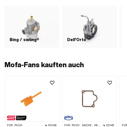
Bing / swiing®
Dell'Orto
Mofa-Fans kauften auch
FÜR:
PUCH
10046
FÜR:
PUCH · SACHS · HERCULES · KTM · BATAVUS
10345
FÜR