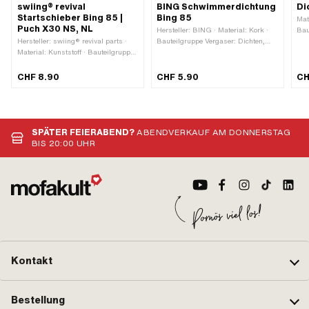
swiing® revival
BING Schwimmerdichtung
Di
Startschieber Bing 85 |
Bing 85
Mat
Puch X30 NS, NL
Hersteller: BING · Material: Kork ·
Bau
Hersteller: swiing® revival parts ·
Bauteilgruppe Vergaser: Dichten,
Rev
Material: Kunststoff · Bauteilgruppe
Revidieren · Vergasertyp: 85
Vergaser: Chokebetätigung ·
Vergasertyp: 85 · Chokebetätigung:
CHF 8.90
CHF 5.90
CH
Handchoke
SPÄTER FEIERABEND?
ABENDVERKAUF AM DONNERSTAG
BIS 20:00 UHR
Kontakt
Bestellung