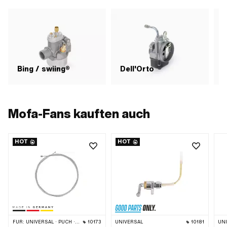
Bing / swiing®
Dell'Orto
Mofa-Fans kauften auch
HOT
HOT
FÜR:
UNIVERSAL · PUCH · SACHS · ZÜNDAPP BELMONDO · TOMOS · ALPA CHOPPER / TURBO · DKW · ILO / JLO · KREIDLER · MBK / MOTOBÉCANE · MIELE · MONARK · VICTORIA · ZÜNDAPP
10173
UNIVERSAL
10181
UN