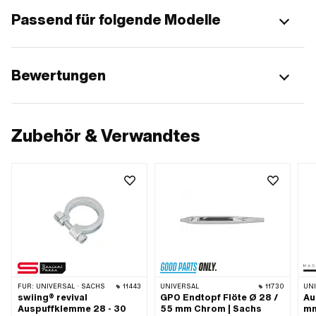
Passend für folgende Modelle
Bewertungen
Zubehör & Verwandtes
FÜR:
UNIVERSAL · SACHS
11443
UNIVERSAL
11730
UN
swiing® revival
GPO Endtopf Flöte Ø 28 /
Au
Auspuffklemme 28 - 30
55 mm Chrom | Sachs
mm