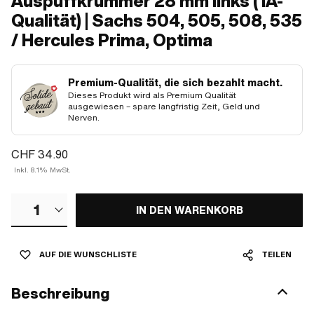
Auspuffkrümmer 28 mm links (1A-
Qualität) | Sachs 504, 505, 508, 535
/ Hercules Prima, Optima
Premium-Qualität, die sich bezahlt macht.
Dieses Produkt wird als Premium Qualität
ausgewiesen – spare langfristig Zeit, Geld und
Nerven.
CHF 34.90
Inkl. 8.1% MwSt.
1
IN DEN WARENKORB
AUF DIE WUNSCHLISTE
TEILEN
Beschreibung