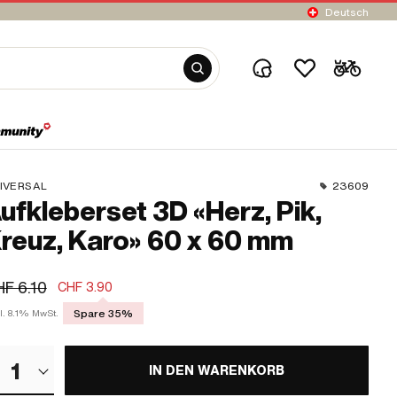
Deutsch
IVERSAL
23609
ufkleberset 3D «Herz, Pik,
reuz, Karo» 60 x 60 mm
F 6.10
CHF 3.90
Spare 35%
l. 8.1% MwSt.
1
IN DEN WARENKORB