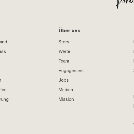
Über uns
sand
Story
ess
Werte
Team
Engagement
n
Jobs
ufen
Medien
hrung
Mission