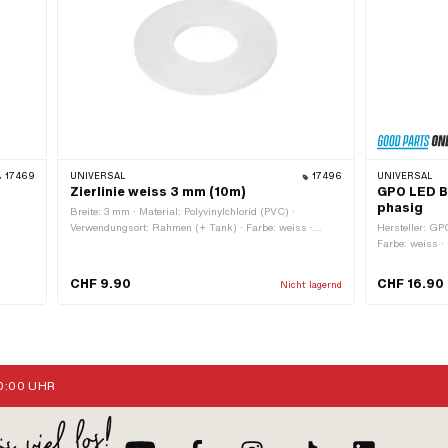
17469
UNIVERSAL
17496
UNIVERSAL
Zierlinie weiss 3 mm (10m)
GPO LED Bi
phasig
Breite: 3 mm · Material: Polyvinylchlorid (PVC) ·
Verwendungsort: Rahmen (+ Tank) · Farbe: weiss ·
Hersteller: GP
Gesamtlänge: 10000 mm · Beschaffenheit Rückseite:
Farbe: weiss 
Klebstoff · Transferfolie: Nein
Leuchtmittelfa
Lampenkopf: 1
CHF 9.90
CHF 16.90
Nicht lagernd
:00 UHR