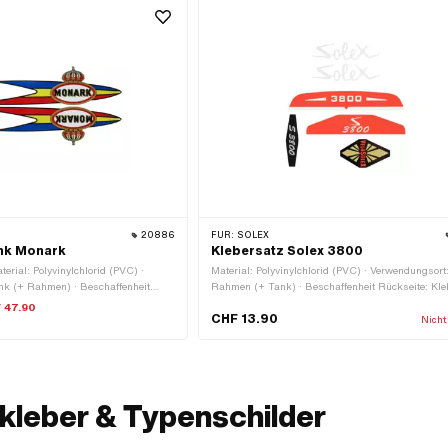
20886
FÜR:
SOLEX
nk Monark
Klebersatz Solex 3800
erial: Polyvinylchlorid (PVC) ·
Material: Polyvinylchlorid (PVC) · Verwendungsort
nk (+ Rahmen) · Beschaffenheit
Rahmen (+ Tank) · Beschaffenheit Rückseite: Kleb
 · Höhe: 60 mm · Transferfolie: Nein
Transferfolie: Nein
 47.90
CHF 13.90
Nicht
kleber & Typenschilder