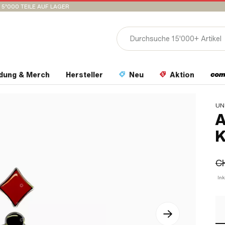
15’000 TEILE AUF LAGER
idung & Merch
Hersteller
Neu
Aktion
UN
A
K
CH
Ink