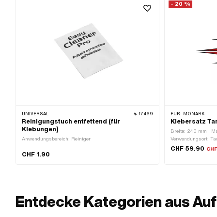
- 20 %
UNIVERSAL
17469
FÜR:
MONARK
Reinigungstuch entfettend (für
Klebersatz Ta
Klebungen)
Breite: 240 mm · Mat
Anwendungsbereich: Reiniger
Verwendungsort: Ta
Rückseite: Klebstoff
CHF 59.90
CHF
CHF 1.90
Entdecke Kategorien aus Auf