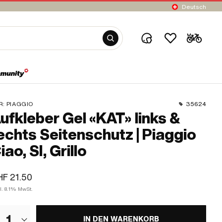
Deutsch
R:
PIAGGIO
35624
ufkleber Gel «KAT» links &
echts Seitenschutz | Piaggio
iao, SI, Grillo
F 21.50
l. 8.1% MwSt.
1
IN DEN WARENKORB