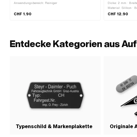
Anwendungsbereich: Reiniger
Dicke: 2 mm · Breite
Material: Silikon · 
Beschaffenheit Rück
CHF 1.90
CHF 12.90
Piaggio OEM-Nr.: 813
OEM-Nr.: 298723 · A
Nr.: 814489
Entdecke Kategorien aus Auf
Typenschild & Markenplakette
Originale 