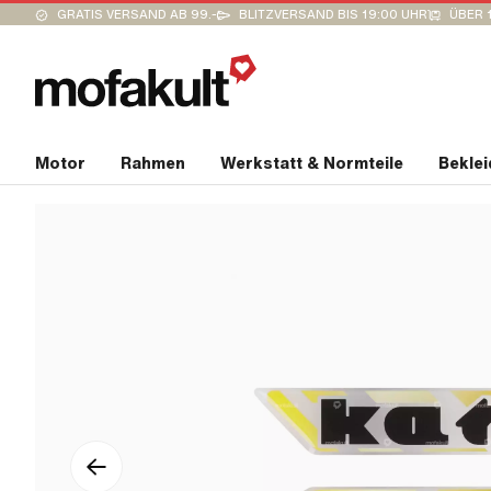
GRATIS VERSAND AB 99.-
BLITZVERSAND BIS 19:00 UHR
ÜBER 
Motor
Rahmen
Werkstatt & Normteile
Bekle