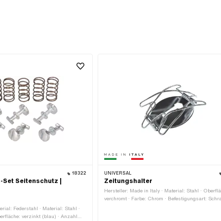
18322
UNIVERSAL
-Set Seitenschutz |
Zeitungshalter
Hersteller: Made in Italy · Material: Stahl · Oberfl
verchromt · Farbe: Chrom · Befestigungsart: Sch
& Muttern · Befestigungsart: eingeschoben · Anza
erial: Federstahl · Material: Stahl ·
Befestigungspunkte: 1 Stk.
erfläche: verzinkt (blau) · Anzahl