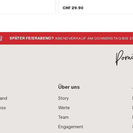
. · Farbe: silber · Schraubenkopf:
ungsbereich: Standard · Antrieb:
CHF 29.90
SPÄTER FEIERABEND?
ABENDVERKAUF AM DONNERSTAG BIS 20
Über uns
sand
Story
ess
Werte
Team
Engagement