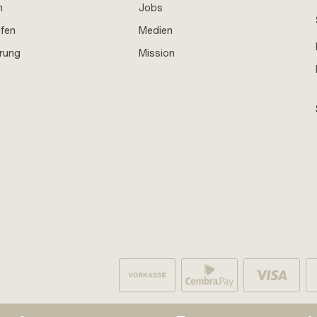
n
Jobs
ufen
Medien
hrung
Mission