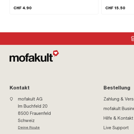
Gesamtlänge: 17 mm · Schraubenkopf: Linsenkopf · Ø
Bestandteile: 12 Stk
Kopf aussen: 13.8 mm · Antrieb: Schlitz · Gewindeart:
Linsenkopf · Anwend
CHF 4.90
CHF 15.50
M6x1 (Standardgewinde) · Piaggio OEM-Nr.: 102986 ·
Schlitz
Piaggio OEM-Nr.: 259349
Kontakt
Bestellung
mofakult AG
Zahlung & Ver
Im Buchfeld 20
mofakult Busin
8500 Frauenfeld
Hilfe & Kontakt
Schweiz
Live Support
Deine Route