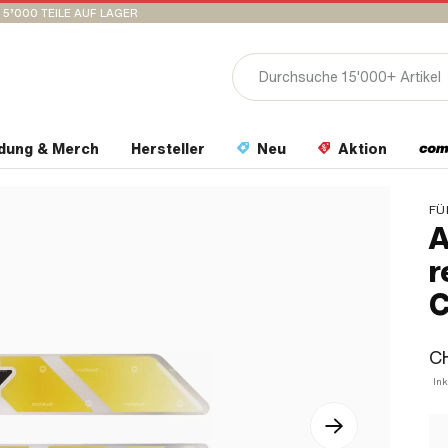
15’000 TEILE AUF LAGER
idung & Merch
Hersteller
Neu
Aktion
FÜ
A
r
C
CH
Ink