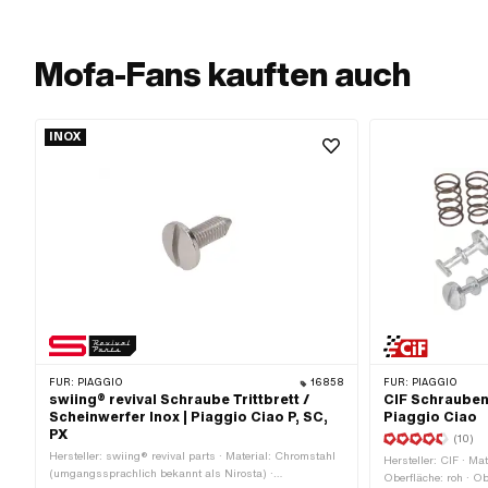
Mofa-Fans kauften auch
INOX
FÜR:
PIAGGIO
16858
FÜR:
PIAGGIO
swiing® revival Schraube Trittbrett /
CIF Schrauben
Scheinwerfer Inox | Piaggio Ciao P, SC,
Piaggio Ciao
PX
(10)
Hersteller: swiing® revival parts · Material: Chromstahl
Hersteller: CIF · Mat
(umgangssprachlich bekannt als Nirosta) ·
Oberfläche: roh · Ob