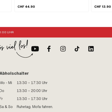
Gewindeart: M10x1.5 (Standardgewinde) · Ø Achse: 15
mm · Anzahl Befestigungspunkte: 2 Stk. ·
CHF 44.90
CHF 13.90
Gewindelänge: 13 mm · Anwendungsbereich: Racing ·
Anwendungsbereich: Tuning · Alternative Ausf. der
Piaggio OEM-Nr.: 124963
:00 UHR
Abholschalter
Mo - Mi
13:30 – 17:30 Uhr
Do
13:30 – 20:00 Uhr
Fr
13:30 – 17:30 Uhr
Sa & So
Ruhetag. Mofa fahren.