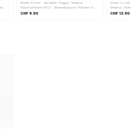
Breite: 52 mm · Hersteller: Piaggio · Material:
Dicke: 1.2 mm ·
it
Polyvinylchlorid (PVC) · Verwendungsort: Rahmen (+
Material: Silik
it: UV-
Tank) · Beschaffenheit Rückseite: Klebstoff · Höhe: 32
Beschaffenheit
CHF 9.90
CHF 13.90
mm · Transferfolie: Nein · Piaggio OEM-Nr.: 1911929
Piaggio OEM-Nr
OEM-Nr.: 29872
Nr.: 813875